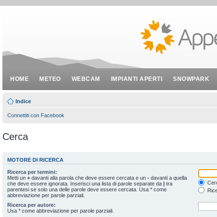
HOME
METEO
WEBCAM
IMPIANTI APERTI
SNOWPARK
Indice
Connettiti con Facebook
Cerca
MOTORE DI RICERCA
Ricerca per termini:
Metti un
+
davanti alla parola che deve essere cercata e un
-
davanti a quella
Cerc
che deve essere ignorata. Inserisci una lista di parole separate da
|
tra
parentesi se solo una delle parole deve essere cercata. Usa * come
Rice
abbreviazione per parole parziali.
Ricerca per autore:
Usa * come abbreviazione per parole parziali.