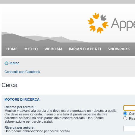
HOME
METEO
WEBCAM
IMPIANTI APERTI
SNOWPARK
Indice
Connettiti con Facebook
Cerca
MOTORE DI RICERCA
Ricerca per termini:
Metti un
+
davanti alla parola che deve essere cercata e un
-
davanti a quella
Cerc
che deve essere ignorata. Inserisci una lista di parole separate da
|
tra
parentesi se solo una delle parole deve essere cercata. Usa * come
Rice
abbreviazione per parole parziali.
Ricerca per autore:
Usa * come abbreviazione per parole parziali.