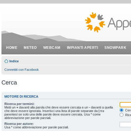
HOME
METEO
WEBCAM
IMPIANTI APERTI
SNOWPARK
Indice
Connettiti con Facebook
Cerca
MOTORE DI RICERCA
Ricerca per termini:
Metti un
+
davanti alla parola che deve essere cercata e un
-
davanti a quella
Cerc
che deve essere ignorata. Inserisci una lista di parole separate da
|
tra
parentesi se solo una delle parole deve essere cercata. Usa * come
Rice
abbreviazione per parole parziali.
Ricerca per autore:
Usa * come abbreviazione per parole parziali.