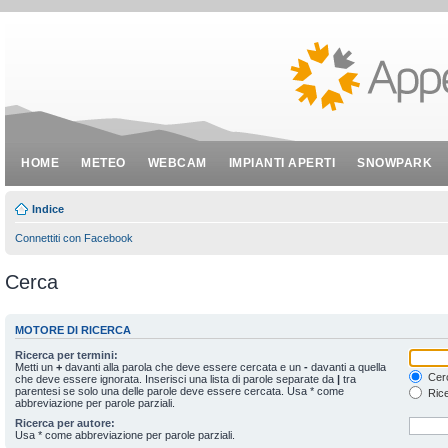
HOME
METEO
WEBCAM
IMPIANTI APERTI
SNOWPARK
Indice
Connettiti con Facebook
Cerca
MOTORE DI RICERCA
Ricerca per termini:
Metti un
+
davanti alla parola che deve essere cercata e un
-
davanti a quella
Cerc
che deve essere ignorata. Inserisci una lista di parole separate da
|
tra
parentesi se solo una delle parole deve essere cercata. Usa * come
Rice
abbreviazione per parole parziali.
Ricerca per autore:
Usa * come abbreviazione per parole parziali.