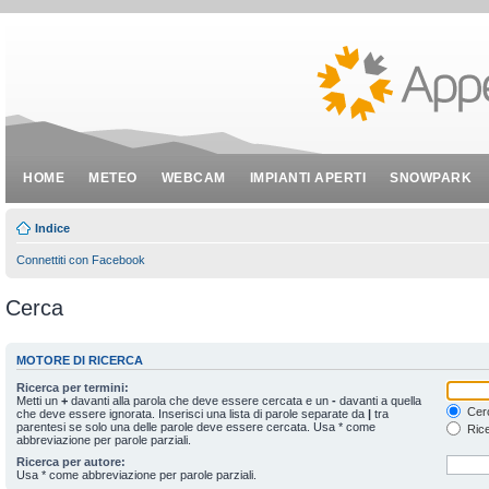
HOME
METEO
WEBCAM
IMPIANTI APERTI
SNOWPARK
Indice
Connettiti con Facebook
Cerca
MOTORE DI RICERCA
Ricerca per termini:
Metti un
+
davanti alla parola che deve essere cercata e un
-
davanti a quella
Cerc
che deve essere ignorata. Inserisci una lista di parole separate da
|
tra
parentesi se solo una delle parole deve essere cercata. Usa * come
Rice
abbreviazione per parole parziali.
Ricerca per autore:
Usa * come abbreviazione per parole parziali.