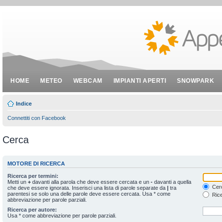
HOME
METEO
WEBCAM
IMPIANTI APERTI
SNOWPARK
Indice
Connettiti con Facebook
Cerca
MOTORE DI RICERCA
Ricerca per termini:
Metti un
+
davanti alla parola che deve essere cercata e un
-
davanti a quella
Cerc
che deve essere ignorata. Inserisci una lista di parole separate da
|
tra
parentesi se solo una delle parole deve essere cercata. Usa * come
Rice
abbreviazione per parole parziali.
Ricerca per autore:
Usa * come abbreviazione per parole parziali.