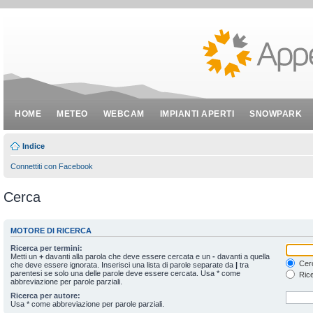
HOME
METEO
WEBCAM
IMPIANTI APERTI
SNOWPARK
Indice
Connettiti con Facebook
Cerca
MOTORE DI RICERCA
Ricerca per termini:
Metti un
+
davanti alla parola che deve essere cercata e un
-
davanti a quella
Cerc
che deve essere ignorata. Inserisci una lista di parole separate da
|
tra
parentesi se solo una delle parole deve essere cercata. Usa * come
Rice
abbreviazione per parole parziali.
Ricerca per autore:
Usa * come abbreviazione per parole parziali.