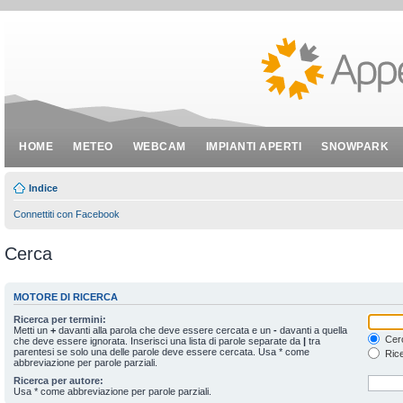
HOME
METEO
WEBCAM
IMPIANTI APERTI
SNOWPARK
Indice
Connettiti con Facebook
Cerca
MOTORE DI RICERCA
Ricerca per termini:
Metti un
+
davanti alla parola che deve essere cercata e un
-
davanti a quella
Cerc
che deve essere ignorata. Inserisci una lista di parole separate da
|
tra
parentesi se solo una delle parole deve essere cercata. Usa * come
Rice
abbreviazione per parole parziali.
Ricerca per autore:
Usa * come abbreviazione per parole parziali.