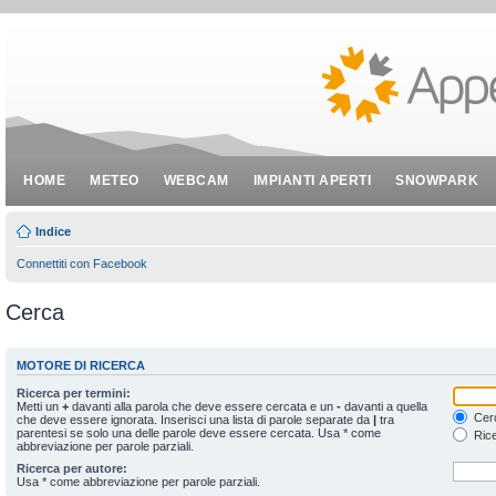
HOME
METEO
WEBCAM
IMPIANTI APERTI
SNOWPARK
Indice
Connettiti con Facebook
Cerca
MOTORE DI RICERCA
Ricerca per termini:
Metti un
+
davanti alla parola che deve essere cercata e un
-
davanti a quella
Cerc
che deve essere ignorata. Inserisci una lista di parole separate da
|
tra
parentesi se solo una delle parole deve essere cercata. Usa * come
Rice
abbreviazione per parole parziali.
Ricerca per autore:
Usa * come abbreviazione per parole parziali.