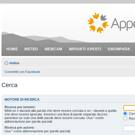
HOME
METEO
WEBCAM
IMPIANTI APERTI
SNOWPARK
Indice
Connettiti con Facebook
Cerca
MOTORE DI RICERCA
Ricerca per termini:
Metti un
+
davanti alla parola che deve essere cercata e un
-
davanti a quella
Cerc
che deve essere ignorata. Inserisci una lista di parole separate da
|
tra
parentesi se solo una delle parole deve essere cercata. Usa * come
Rice
abbreviazione per parole parziali.
Ricerca per autore:
Usa * come abbreviazione per parole parziali.