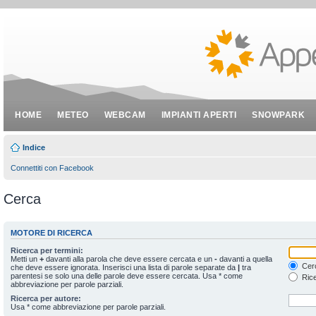
HOME
METEO
WEBCAM
IMPIANTI APERTI
SNOWPARK
Indice
Connettiti con Facebook
Cerca
MOTORE DI RICERCA
Ricerca per termini:
Metti un
+
davanti alla parola che deve essere cercata e un
-
davanti a quella
Cerc
che deve essere ignorata. Inserisci una lista di parole separate da
|
tra
parentesi se solo una delle parole deve essere cercata. Usa * come
Rice
abbreviazione per parole parziali.
Ricerca per autore:
Usa * come abbreviazione per parole parziali.