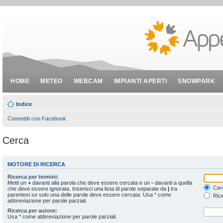
HOME
METEO
WEBCAM
IMPIANTI APERTI
SNOWPARK
Indice
Connettiti con Facebook
Cerca
MOTORE DI RICERCA
Ricerca per termini:
Metti un
+
davanti alla parola che deve essere cercata e un
-
davanti a quella
Cerc
che deve essere ignorata. Inserisci una lista di parole separate da
|
tra
parentesi se solo una delle parole deve essere cercata. Usa * come
Rice
abbreviazione per parole parziali.
Ricerca per autore:
Usa * come abbreviazione per parole parziali.