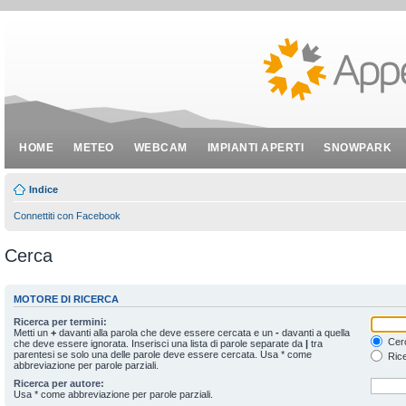
HOME
METEO
WEBCAM
IMPIANTI APERTI
SNOWPARK
Indice
Connettiti con Facebook
Cerca
MOTORE DI RICERCA
Ricerca per termini:
Metti un
+
davanti alla parola che deve essere cercata e un
-
davanti a quella
Cerc
che deve essere ignorata. Inserisci una lista di parole separate da
|
tra
parentesi se solo una delle parole deve essere cercata. Usa * come
Rice
abbreviazione per parole parziali.
Ricerca per autore:
Usa * come abbreviazione per parole parziali.