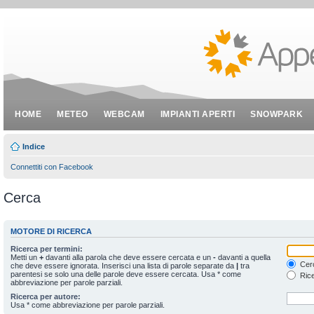
HOME
METEO
WEBCAM
IMPIANTI APERTI
SNOWPARK
Indice
Connettiti con Facebook
Cerca
MOTORE DI RICERCA
Ricerca per termini:
Metti un
+
davanti alla parola che deve essere cercata e un
-
davanti a quella
Cerc
che deve essere ignorata. Inserisci una lista di parole separate da
|
tra
parentesi se solo una delle parole deve essere cercata. Usa * come
Rice
abbreviazione per parole parziali.
Ricerca per autore:
Usa * come abbreviazione per parole parziali.