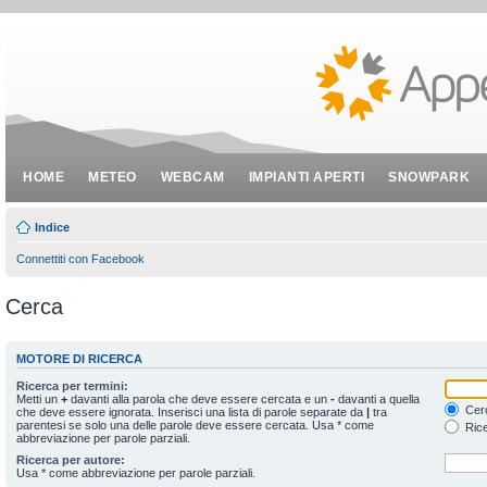
HOME
METEO
WEBCAM
IMPIANTI APERTI
SNOWPARK
Indice
Connettiti con Facebook
Cerca
MOTORE DI RICERCA
Ricerca per termini:
Metti un
+
davanti alla parola che deve essere cercata e un
-
davanti a quella
Cerc
che deve essere ignorata. Inserisci una lista di parole separate da
|
tra
parentesi se solo una delle parole deve essere cercata. Usa * come
Rice
abbreviazione per parole parziali.
Ricerca per autore:
Usa * come abbreviazione per parole parziali.