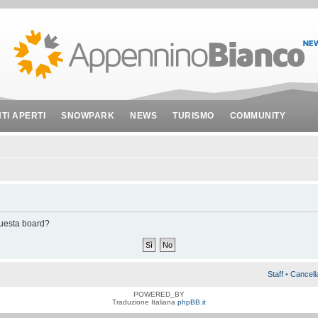
NTI APERTI
SNOWPARK
NEWS
TURISMO
COMMUNITY
 questa board?
Staff
•
Cancell
POWERED_BY
Traduzione Italiana
phpBB.it