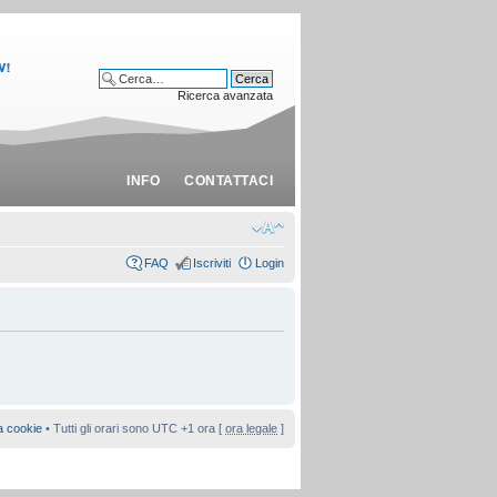
Ricerca avanzata
INFO
CONTATTACI
FAQ
Iscriviti
Login
a cookie
• Tutti gli orari sono UTC +1 ora [
ora legale
]