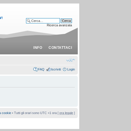
Ricerca avanzata
INFO
CONTATTACI
FAQ
Iscriviti
Login
a cookie
• Tutti gli orari sono UTC +1 ora [
ora legale
]