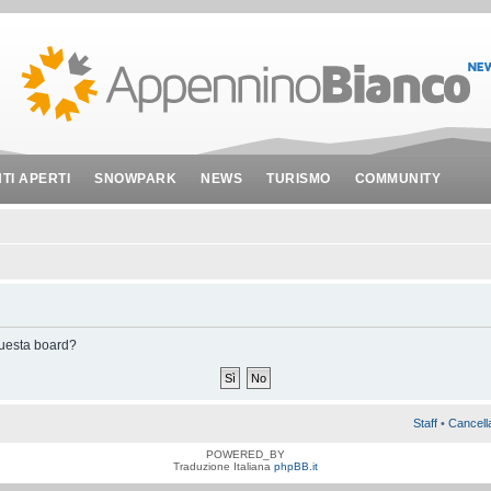
NTI APERTI
SNOWPARK
NEWS
TURISMO
COMMUNITY
 questa board?
Staff
•
Cancell
POWERED_BY
Traduzione Italiana
phpBB.it