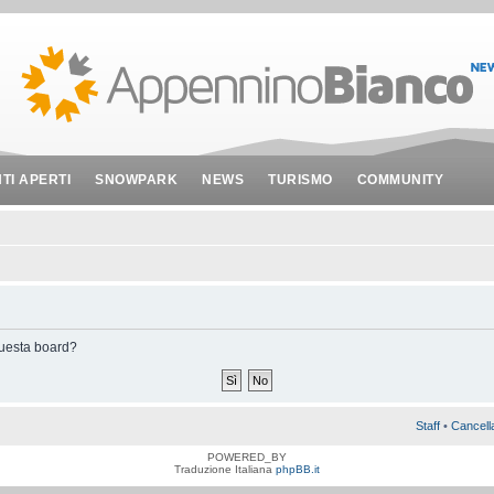
NTI APERTI
SNOWPARK
NEWS
TURISMO
COMMUNITY
 questa board?
Staff
•
Cancell
POWERED_BY
Traduzione Italiana
phpBB.it