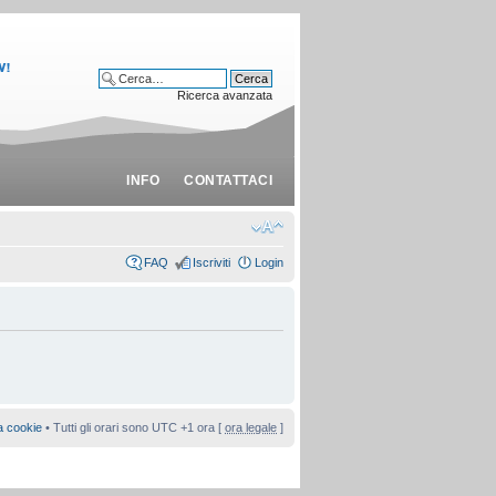
Ricerca avanzata
INFO
CONTATTACI
FAQ
Iscriviti
Login
a cookie
• Tutti gli orari sono UTC +1 ora [
ora legale
]