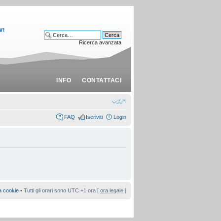
Ricerca avanzata
INFO
CONTATTACI
FAQ
Iscriviti
Login
a cookie
• Tutti gli orari sono UTC +1 ora [
ora legale
]