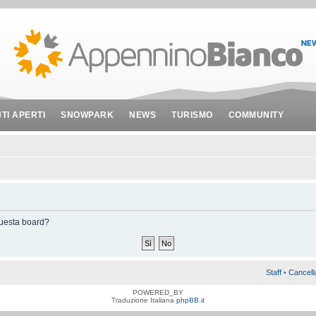
NTI APERTI
SNOWPARK
NEWS
TURISMO
COMMUNITY
 questa board?
Staff
•
Cancell
POWERED_BY
Traduzione Italiana
phpBB.it