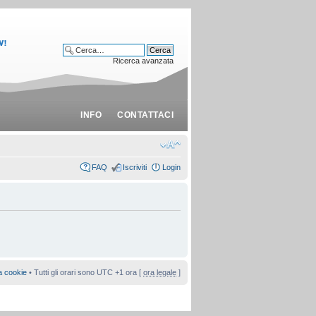
Ricerca avanzata
INFO
CONTATTACI
FAQ
Iscriviti
Login
a cookie
• Tutti gli orari sono UTC +1 ora [
ora legale
]