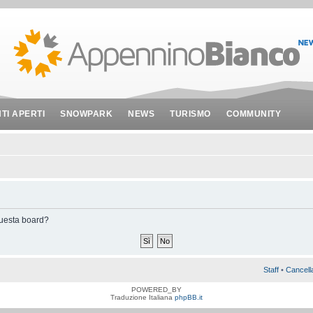
NTI APERTI
SNOWPARK
NEWS
TURISMO
COMMUNITY
 questa board?
Staff
•
Cancell
POWERED_BY
Traduzione Italiana
phpBB.it