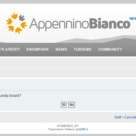
NTI APERTI
SNOWPARK
NEWS
TURISMO
COMMUNITY
 questa board?
Staff
•
Cancell
POWERED_BY
Traduzione Italiana
phpBB.it