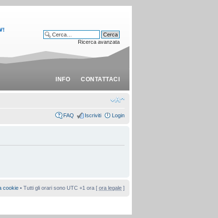
Ricerca avanzata
INFO
CONTATTACI
FAQ
Iscriviti
Login
a cookie
• Tutti gli orari sono UTC +1 ora [
ora legale
]