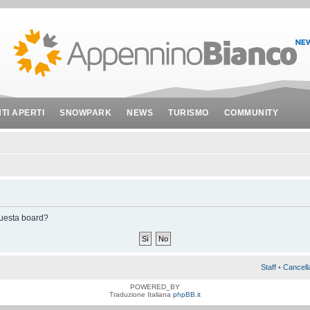
NTI APERTI
SNOWPARK
NEWS
TURISMO
COMMUNITY
 questa board?
Staff
•
Cancell
POWERED_BY
Traduzione Italiana
phpBB.it