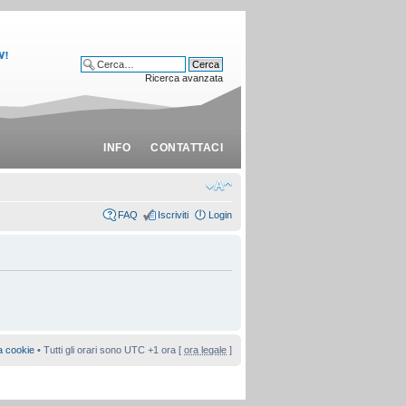
Ricerca avanzata
INFO
CONTATTACI
FAQ
Iscriviti
Login
a cookie
• Tutti gli orari sono UTC +1 ora [
ora legale
]