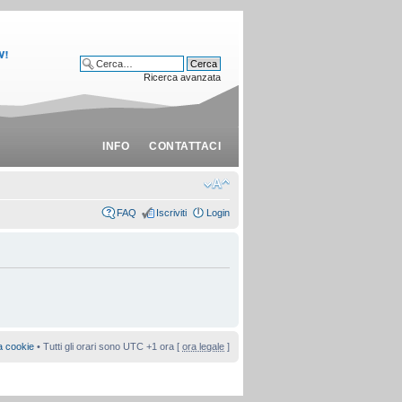
Ricerca avanzata
INFO
CONTATTACI
FAQ
Iscriviti
Login
a cookie
• Tutti gli orari sono UTC +1 ora [
ora legale
]