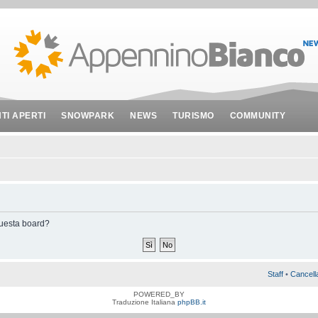
NTI APERTI
SNOWPARK
NEWS
TURISMO
COMMUNITY
 questa board?
Staff
•
Cancell
POWERED_BY
Traduzione Italiana
phpBB.it