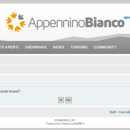
NTI APERTI
SNOWPARK
NEWS
TURISMO
COMMUNITY
 questa board?
Staff
•
Cancell
POWERED_BY
Traduzione Italiana
phpBB.it