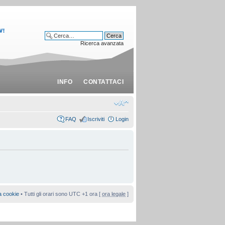
Ricerca avanzata
INFO
CONTATTACI
FAQ
Iscriviti
Login
a cookie
• Tutti gli orari sono UTC +1 ora [
ora legale
]