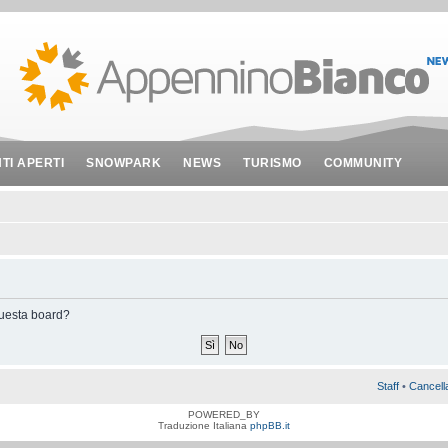
NTI APERTI
SNOWPARK
NEWS
TURISMO
COMMUNITY
 questa board?
Staff
•
Cancell
POWERED_BY
Traduzione Italiana
phpBB.it