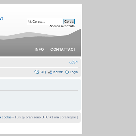
Ricerca avanzata
INFO
CONTATTACI
FAQ
Iscriviti
Login
a cookie
• Tutti gli orari sono UTC +1 ora [
ora legale
]