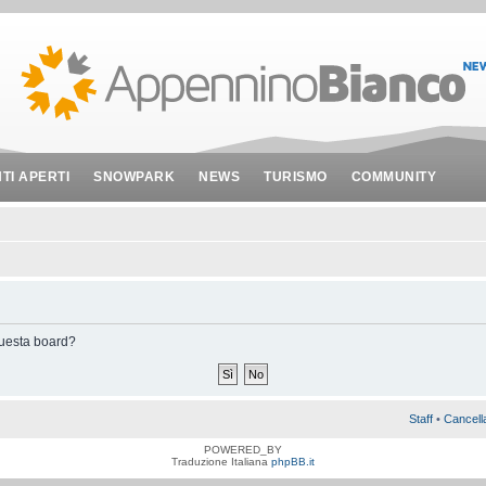
NTI APERTI
SNOWPARK
NEWS
TURISMO
COMMUNITY
 questa board?
Staff
•
Cancell
POWERED_BY
Traduzione Italiana
phpBB.it