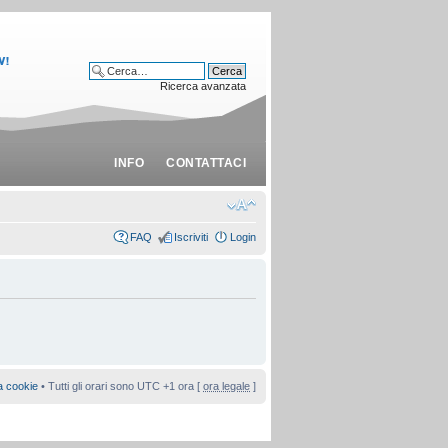
Ricerca avanzata
INFO
CONTATTACI
FAQ
Iscriviti
Login
a cookie
• Tutti gli orari sono UTC +1 ora [
ora legale
]