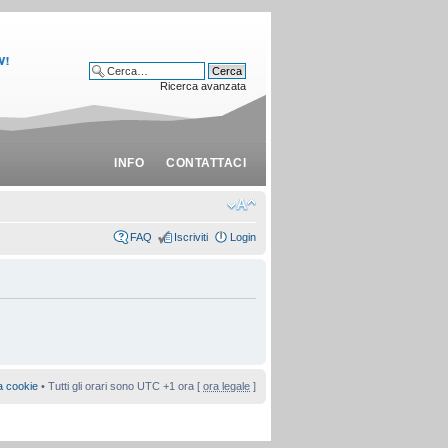
Ricerca avanzata
INFO
CONTATTACI
FAQ
Iscriviti
Login
a cookie
• Tutti gli orari sono UTC +1 ora [
ora legale
]