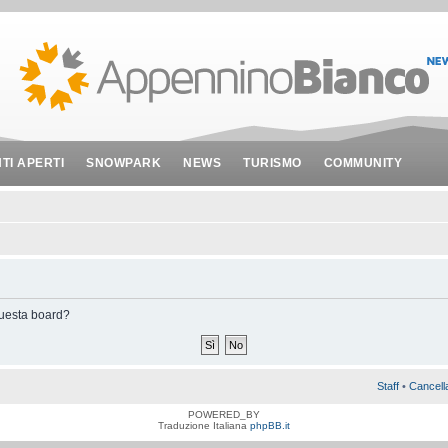
NTI APERTI
SNOWPARK
NEWS
TURISMO
COMMUNITY
 questa board?
Staff
•
Cancell
POWERED_BY
Traduzione Italiana
phpBB.it