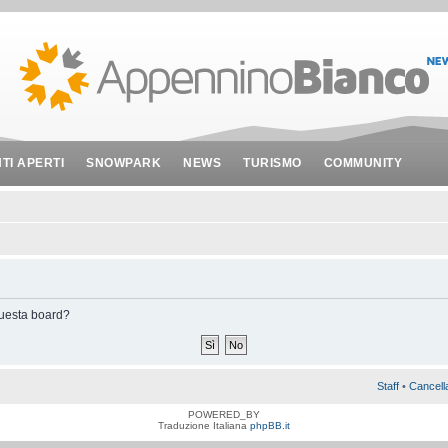
NTI APERTI
SNOWPARK
NEWS
TURISMO
COMMUNITY
 questa board?
Staff
•
Cancell
POWERED_BY
Traduzione Italiana
phpBB.it