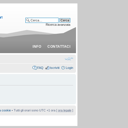
Ricerca avanzata
INFO
CONTATTACI
FAQ
Iscriviti
Login
a cookie
• Tutti gli orari sono UTC +1 ora [
ora legale
]