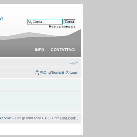
Ricerca avanzata
INFO
CONTATTACI
FAQ
Iscriviti
Login
a cookie
• Tutti gli orari sono UTC +1 ora [
ora legale
]