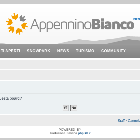
NTI APERTI
SNOWPARK
NEWS
TURISMO
COMMUNITY
 questa board?
Staff
•
Cancell
POWERED_BY
Traduzione Italiana
phpBB.it