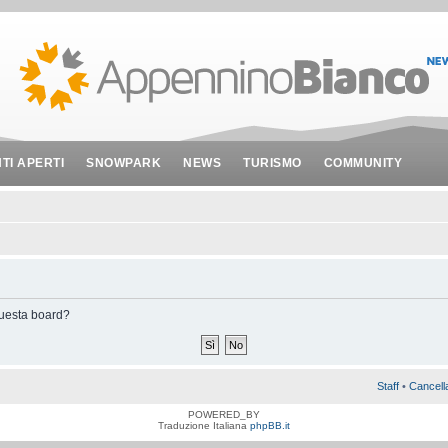
NTI APERTI
SNOWPARK
NEWS
TURISMO
COMMUNITY
 questa board?
Staff
•
Cancell
POWERED_BY
Traduzione Italiana
phpBB.it