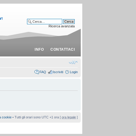
Ricerca avanzata
INFO
CONTATTACI
FAQ
Iscriviti
Login
a cookie
• Tutti gli orari sono UTC +1 ora [
ora legale
]