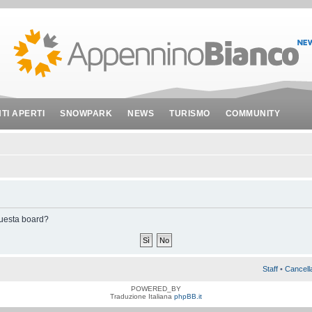
NTI APERTI
SNOWPARK
NEWS
TURISMO
COMMUNITY
 questa board?
Staff
•
Cancell
POWERED_BY
Traduzione Italiana
phpBB.it