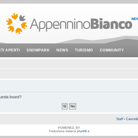
NTI APERTI
SNOWPARK
NEWS
TURISMO
COMMUNITY
 questa board?
Staff
•
Cancell
POWERED_BY
Traduzione Italiana
phpBB.it