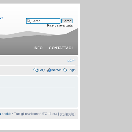
Ricerca avanzata
INFO
CONTATTACI
FAQ
Iscriviti
Login
a cookie
• Tutti gli orari sono UTC +1 ora [
ora legale
]