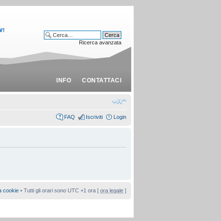
Ricerca avanzata
INFO
CONTATTACI
FAQ
Iscriviti
Login
a cookie
• Tutti gli orari sono UTC +1 ora [
ora legale
]