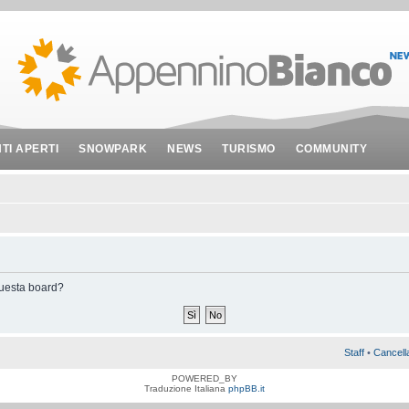
NTI APERTI
SNOWPARK
NEWS
TURISMO
COMMUNITY
 questa board?
Staff
•
Cancell
POWERED_BY
Traduzione Italiana
phpBB.it