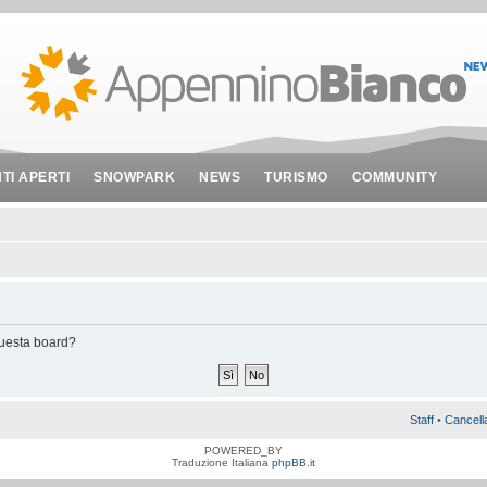
NTI APERTI
SNOWPARK
NEWS
TURISMO
COMMUNITY
 questa board?
Staff
•
Cancell
POWERED_BY
Traduzione Italiana
phpBB.it