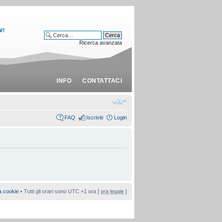
Ricerca avanzata
INFO
CONTATTACI
FAQ
Iscriviti
Login
a cookie
• Tutti gli orari sono UTC +1 ora [
ora legale
]