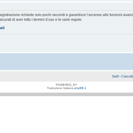
a registrazione richiede solo pochi secondi e garantisce l’accesso alle funzioni av
sicurati di aver letto i termini d’uso e le varie regole.
ali
Staff
•
Cancell
POWERED_BY
Traduzione Italiana
phpBB.it