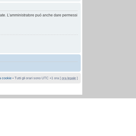
anzate. L’amministratore puó anche dare permessi
a cookie
• Tutti gli orari sono UTC +1 ora [
ora legale
]