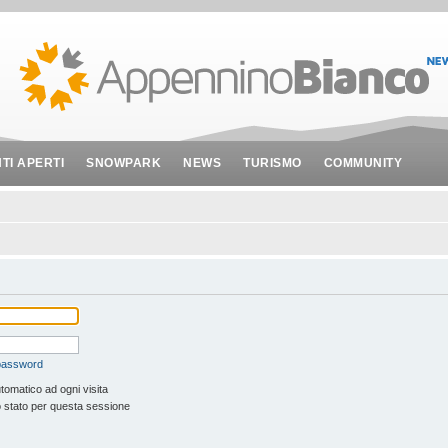
NTI APERTI
SNOWPARK
NEWS
TURISMO
COMMUNITY
 password
tomatico ad ogni visita
 stato per questa sessione