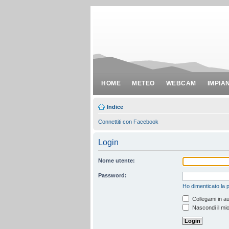
HOME
METEO
WEBCAM
IMPIA
Indice
Connettiti con Facebook
Login
Nome utente:
Password:
Ho dimenticato la
Collegami in au
Nascondi il mio