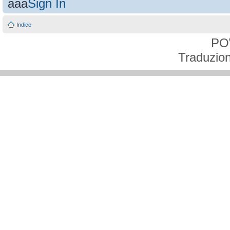
aaa
Sign In
Indice
PO
Traduzion