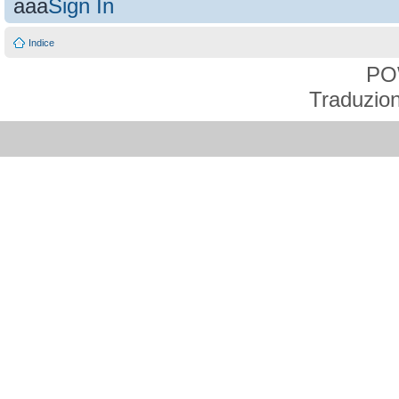
aaa
Sign In
Indice
PO
Traduzion