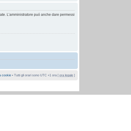
anzate. L’amministratore puó anche dare permessi
a cookie
• Tutti gli orari sono UTC +1 ora [
ora legale
]