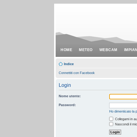
HOME
METEO
WEBCAM
IMPIA
Indice
Connettiti con Facebook
Login
Nome utente:
Password:
Ho dimenticato la
Collegami in au
Nascondi il mio