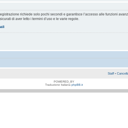
a registrazione richiede solo pochi secondi e garantisce l’accesso alle funzioni av
sicurati di aver letto i termini d’uso e le varie regole.
ali
Staff
•
Cancell
POWERED_BY
Traduzione Italiana
phpBB.it