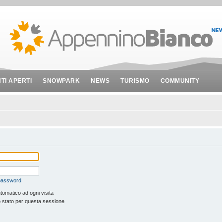
NTI APERTI
SNOWPARK
NEWS
TURISMO
COMMUNITY
 password
tomatico ad ogni visita
 stato per questa sessione