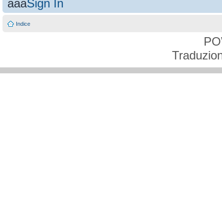
aaa
Sign In
Indice
PO
Traduzion