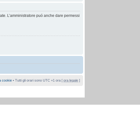
anzate. L’amministratore puó anche dare permessi
a cookie
• Tutti gli orari sono UTC +1 ora [
ora legale
]