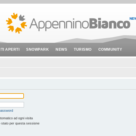
NTI APERTI
SNOWPARK
NEWS
TURISMO
COMMUNITY
 password
tomatico ad ogni visita
 stato per questa sessione