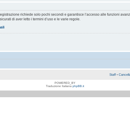
a registrazione richiede solo pochi secondi e garantisce l’accesso alle funzioni av
sicurati di aver letto i termini d’uso e le varie regole.
ali
Staff
•
Cancell
POWERED_BY
Traduzione Italiana
phpBB.it