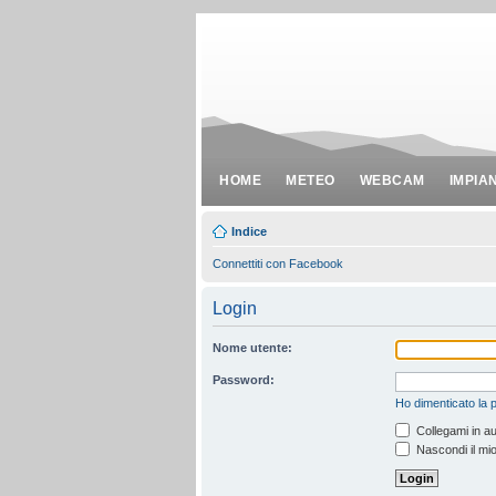
HOME
METEO
WEBCAM
IMPIA
Indice
Connettiti con Facebook
Login
Nome utente:
Password:
Ho dimenticato la
Collegami in au
Nascondi il mio