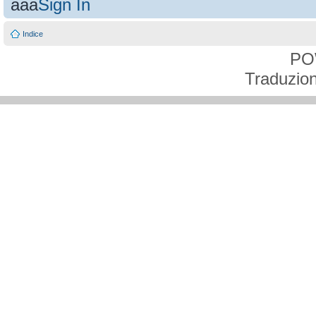
aaa
Sign In
Indice
PO
Traduzion