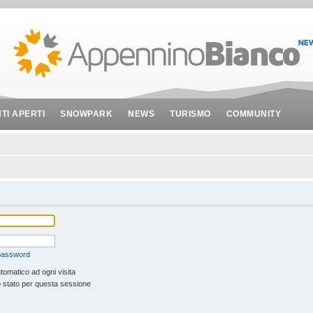
NTI APERTI
SNOWPARK
NEWS
TURISMO
COMMUNITY
 password
tomatico ad ogni visita
 stato per questa sessione