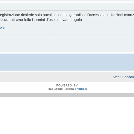
a registrazione richiede solo pochi secondi e garantisce l’accesso alle funzioni av
sicurati di aver letto i termini d’uso e le varie regole.
ali
Staff
•
Cancell
POWERED_BY
Traduzione Italiana
phpBB.it