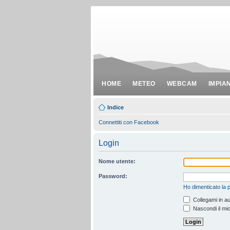
HOME
METEO
WEBCAM
IMPIA
Indice
Connettiti con Facebook
Login
Nome utente:
Password:
Ho dimenticato la
Collegami in au
Nascondi il mio