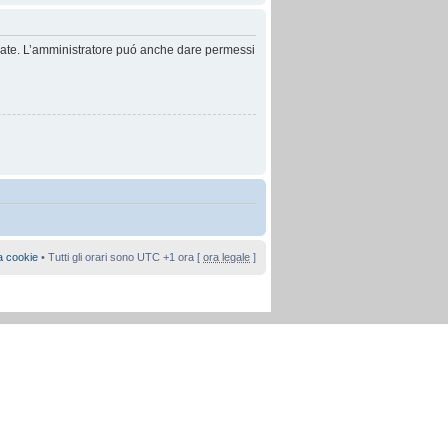
anzate. L’amministratore puó anche dare permessi
a cookie
• Tutti gli orari sono UTC +1 ora [
ora legale
]