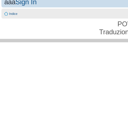
aaa
Sign In
Indice
PO
Traduzion