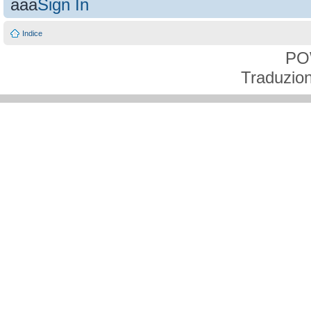
aaa
Sign In
Indice
PO
Traduzion