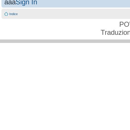
aaa
Sign In
Indice
PO
Traduzion