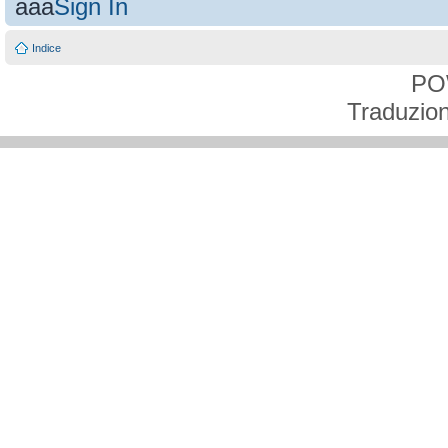
aaa
Sign In
Indice
PO
Traduzion