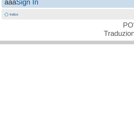
aaa
Sign In
Indice
PO
Traduzion