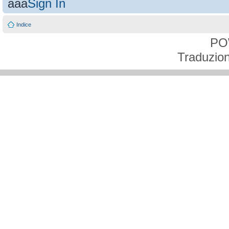
aaa
Sign In
Indice
PO
Traduzion