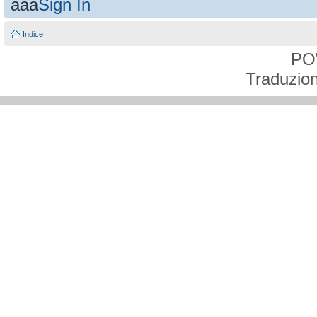
aaa
Sign In
Indice
PO
Traduzion