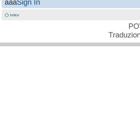
aaa
Sign In
Indice
PO
Traduzion